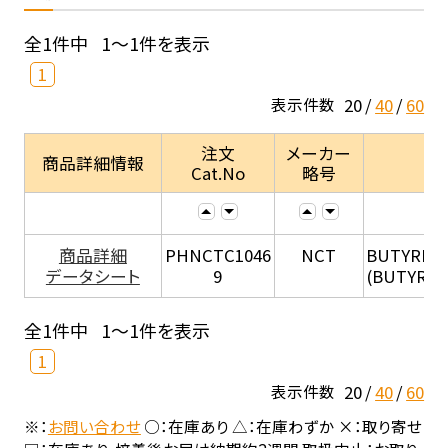
全1件中
1～1件を表示
1
20
40
60
表示件数
注文
メーカー
商品詳細情報
Cat.No
略号
商品詳細
PHNCTC1046
NCT
BUTYRIB
データシート
9
(BUTYRIB
全1件中
1～1件を表示
1
20
40
60
表示件数
※：
お問い合わせ
○：在庫あり △：在庫わずか ×：取り寄せ