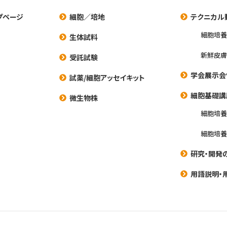
プページ
細胞／培地
テクニカル
細胞培
生体試料
新鮮皮膚
受託試験
学会展示会
試薬/細胞アッセイキット
細胞基礎講
微生物株
細胞培
細胞培
研究・開発
用語説明・