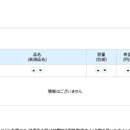
品名
容量
希
(英語品名)
(包装)
(円
情報はございません