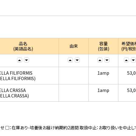
品名
容量
希望価
由来
(英語品名)
(包装)
(円/税別
ELLA FILIFORMIS
1amp
53,
IELLA FILIFORMIS)
ELLA CRASSA
1amp
53,
IELLA CRASSA)
寄せ □：在庫あり-培養後お届け納期約2週間 取扱中止：お取り扱いを中止し