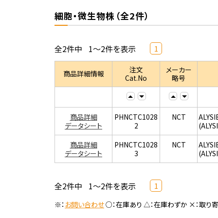
細胞・微生物株（全2件）
全2件中
1～2件を表示
1
注文
メーカー
商品詳細情報
Cat.No
略号
商品詳細
PHNCTC1028
NCT
ALYSI
データシート
2
(ALYS
商品詳細
PHNCTC1028
NCT
ALYSI
データシート
3
(ALYS
全2件中
1～2件を表示
1
※：
お問い合わせ
○：在庫あり △：在庫わずか ×：取り