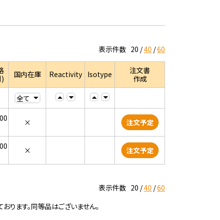
表示件数
20
40
60
格
注文書
国内在庫
Reactivity
Isotype
)
作成
000
×
注文予定
000
×
注文予定
表示件数
20
40
60
ております。同等品はございません。