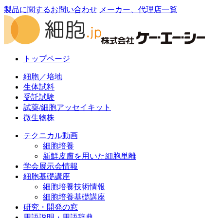
送
製品に関するお問い合わせ
メーカー、代理店一覧
り
トップページ
細胞／培地
生体試料
受託試験
試薬/細胞アッセイキット
微生物株
テクニカル動画
細胞培養
新鮮皮膚を用いた細胞単離
学会展示会情報
細胞基礎講座
細胞培養技術情報
細胞培養基礎講座
研究・開発の窓
用語説明・用語辞典