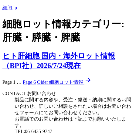
コ
細胞.jp
ン
テ
細胞ロット情報カテゴリー:
ン
ツ
肝臓・膵臓・脾臓
へ
ス
キ
ヒト肝細胞 国内・海外ロット情報
ッ
（BPI社）2026/7/24現在
プ
投
Page 1
…
Page 6
Older
細胞ロット情報
稿
CONTACT
お問い合わせ
の
製品に関する内容や、受注・発送・納期に関するお問
い合わせ、詳しいご相談をされたい場合はお問い合わ
ペ
せフォームにてお問い合わせください。
ー
お電話でのお問い合わせは下記までお願いいたしま
す。
ジ
TEL:06-6435-9747