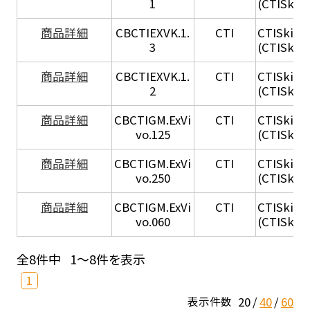
1
(CTISkin® 
商品詳細
CBCTIEXVK.1.
CTI
CTISkin® 
3
(CTISkin® 
商品詳細
CBCTIEXVK.1.
CTI
CTISkin® 
2
(CTISkin®
商品詳細
CBCTIGM.ExVi
CTI
CTISkin® 
vo.125
(CTISkin®
商品詳細
CBCTIGM.ExVi
CTI
CTISkin® 
vo.250
(CTISkin®
商品詳細
CBCTIGM.ExVi
CTI
CTISkin® 
vo.060
(CTISkin®
全8件中
1～8件を表示
1
20
40
60
表示件数