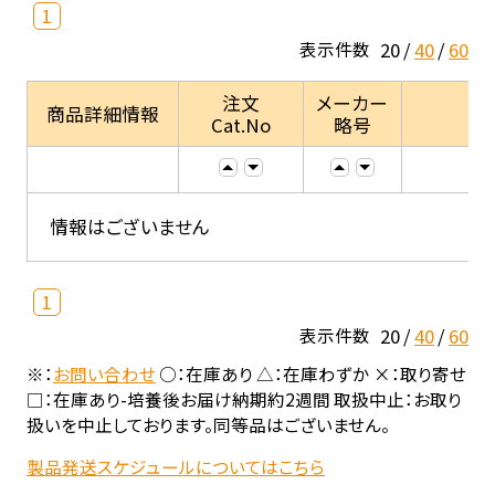
1
20
40
60
表示件数
注文
メーカー
商品詳細情報
Cat.No
略号
情報はございません
1
20
40
60
表示件数
※：
お問い合わせ
○：在庫あり △：在庫わずか ×：取り寄せ
□：在庫あり-培養後お届け納期約2週間 取扱中止：お取り
扱いを中止しております。同等品はございません。
製品発送スケジュールについてはこちら