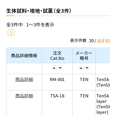
生体試料・培地・試薬（全3件）
全3件中
1～3件を表示
1
20
40
60
表示件数
注文
メーカー
商品詳細情報
Cat.No
略号
商品詳細
RM-001
TEN
TenSkin 
(TenSkin
商品詳細
TSA-18
TEN
TenSkin 
layer
(TenSkin
layer)