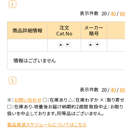
1
20
40
60
表示件数
注文
メーカー
商品詳細情報
Cat.No
略号
情報はございません
1
20
40
60
表示件数
※：
お問い合わせ
○：在庫あり △：在庫わずか ×：取り寄せ
□：在庫あり-培養後お届け納期約2週間 取扱中止：お取り
扱いを中止しております。同等品はございません。
製品発送スケジュールについてはこちら