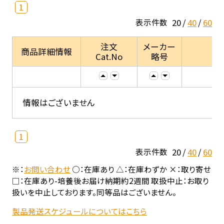
1
20
40
60
表示件数
注文
メーカー
商品詳細情報
Cat.No
略号
情報はございません
1
20
40
60
表示件数
※：
お問い合わせ
○：在庫あり △：在庫わずか ×：取り寄せ
□：在庫あり-培養後お届け納期約2週間 取扱中止：お取り
扱いを中止しております。同等品はございません。
製品発送スケジュールについてはこちら