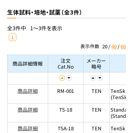
生体試料・培地・試薬（全3件）
全3件中
1～3件を表示
1
20
40
60
表示件数
注文
メーカー
商品詳細情報
Cat.No
略号
商品詳細
RM-001
TEN
TenSkin 
(TenSkin
商品詳細
TS-18
TEN
Standard
(Standar
商品詳細
TSA-18
TEN
TenSkin 