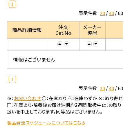
1
20
40
60
表示件数
注文
メーカー
商品詳細情報
Cat.No
略号
情報はございません
1
20
40
60
表示件数
※：
お問い合わせ
○：在庫あり △：在庫わずか ×：取り寄せ
□：在庫あり-培養後お届け納期約2週間 取扱中止：お取り
扱いを中止しております。同等品はございません。
製品発送スケジュールについてはこちら