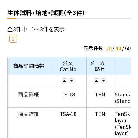
生体試料・培地・試薬（全3件）
全3件中
1～3件を表示
1
20
40
60
表示件数
注文
メーカー
商品詳細情報
Cat.No
略号
商品詳細
TS-18
TEN
Standard
(Standar
商品詳細
TSA-18
TEN
TenSkin 
layer
(TenSkin
layer)