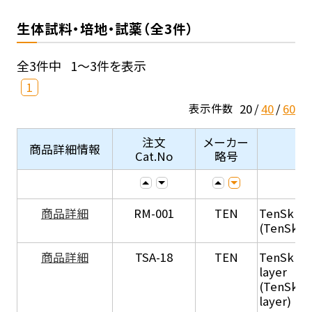
生体試料・培地・試薬（全3件）
全3件中
1～3件を表示
1
20
40
60
表示件数
注文
メーカー
商品詳細情報
Cat.No
略号
商品詳細
RM-001
TEN
TenSkin 
(TenSkin
商品詳細
TSA-18
TEN
TenSkin 
layer
(TenSkin
layer)