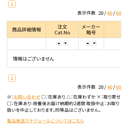
1
20
40
60
表示件数
注文
メーカー
商品詳細情報
Cat.No
略号
情報はございません
1
20
40
60
表示件数
※：
お問い合わせ
○：在庫あり △：在庫わずか ×：取り寄せ
□：在庫あり-培養後お届け納期約2週間 取扱中止：お取り
扱いを中止しております。同等品はございません。
製品発送スケジュールについてはこちら