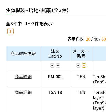
生体試料・培地・試薬（全3件）
全3件中
1～3件を表示
1
20
40
60
表示件数
注文
メーカー
商品詳細情報
Cat.No
略号
商品詳細
RM-001
TEN
TenSkin 
(TenSkin
商品詳細
TSA-18
TEN
TenSkin 
layer
(TenSkin
layer)