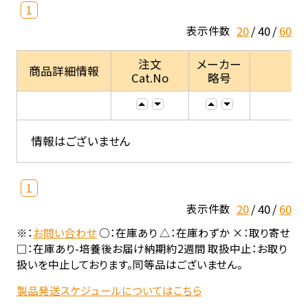
1
20
40
60
表示件数
注文
メーカー
商品詳細情報
Cat.No
略号
情報はございません
1
20
40
60
表示件数
※：
お問い合わせ
○：在庫あり △：在庫わずか ×：取り寄せ
□：在庫あり-培養後お届け納期約2週間 取扱中止：お取り
扱いを中止しております。同等品はございません。
製品発送スケジュールについてはこちら