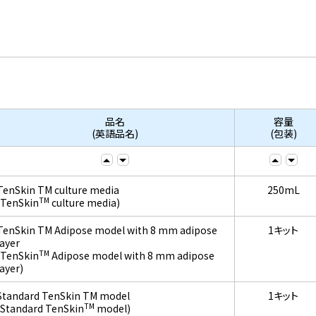
品名
容量
(英語品名)
(包装)
TenSkin TM culture media
250mL
TM
(TenSkin
culture media)
TenSkin TM Adipose model with 8 mm adipose
1キット
layer
TM
(TenSkin
Adipose model with 8 mm adipose
layer)
Standard TenSkin TM model
1キット
TM
(Standard TenSkin
model)