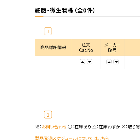
細胞・微生物株（全0件）
1
注文
メーカー
商品詳細情報
Cat.No
略号
1
※：
お問い合わせ
○：在庫あり △：在庫わずか ×：取り
製品発送スケジュールについてはこちら