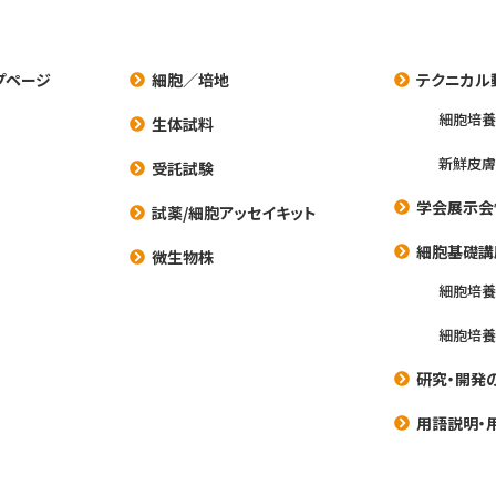
プページ
細胞／培地
テクニカル
細胞培
生体試料
新鮮皮膚
受託試験
学会展示会
試薬/細胞アッセイキット
細胞基礎講
微生物株
細胞培
細胞培
研究・開発
用語説明・