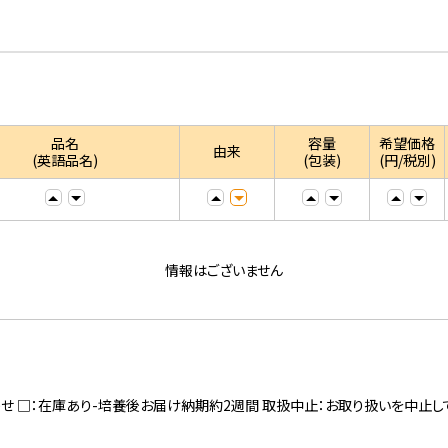
品名
容量
希望価格
由来
(英語品名)
(包装)
(円/税別)
情報はございません
寄せ □：在庫あり-培養後お届け納期約2週間 取扱中止：お取り扱いを中止し