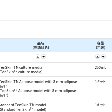
品名
容量
(英語品名)
(包装)
TenSkin TM culture media
250mL
TM
(TenSkin
culture media)
TenSkin TM Adipose model with 8 mm adipose
1キット
layer
TM
(TenSkin
Adipose model with 8 mm adipose
layer)
Standard TenSkin TM model
1キット
TM
(Standard TenSkin
model)