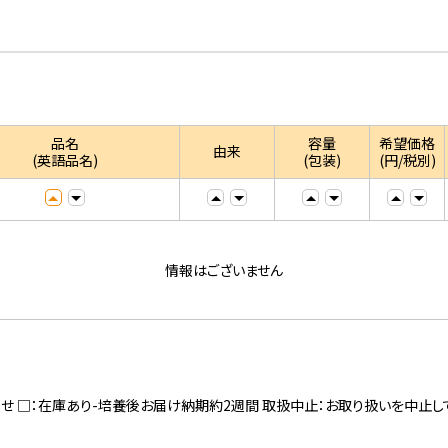
品名
容量
希望価格
由来
(英語品名)
(包装)
(円/税別)
情報はございません
寄せ □：在庫あり-培養後お届け納期約2週間 取扱中止：お取り扱いを中止し