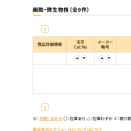
細胞・微生物株（全0件）
1
注文
メーカー
商品詳細情報
Cat.No
略号
1
※：
お問い合わせ
○：在庫あり △：在庫わずか ×：取り
製品発送スケジュールについてはこちら