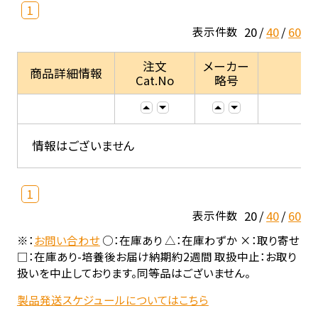
1
20
40
60
表示件数
注文
メーカー
商品詳細情報
Cat.No
略号
情報はございません
1
20
40
60
表示件数
※：
お問い合わせ
○：在庫あり △：在庫わずか ×：取り寄せ
□：在庫あり-培養後お届け納期約2週間 取扱中止：お取り
扱いを中止しております。同等品はございません。
製品発送スケジュールについてはこちら