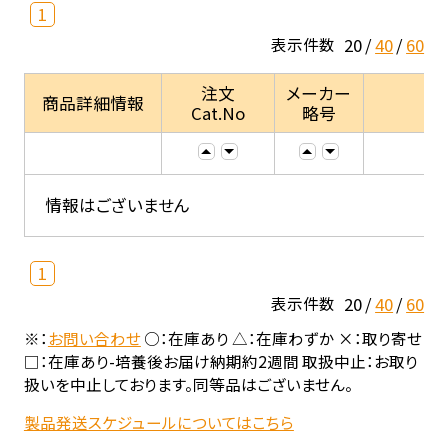
1
20
40
60
表示件数
注文
メーカー
商品詳細情報
Cat.No
略号
情報はございません
1
20
40
60
表示件数
※：
お問い合わせ
○：在庫あり △：在庫わずか ×：取り寄せ
□：在庫あり-培養後お届け納期約2週間 取扱中止：お取り
扱いを中止しております。同等品はございません。
製品発送スケジュールについてはこちら