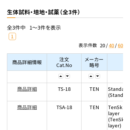
生体試料・培地・試薬（全3件）
全3件中
1～3件を表示
1
20
40
60
表示件数
注文
メーカー
商品詳細情報
Cat.No
略号
商品詳細
TS-18
TEN
Standard
(Standar
商品詳細
TSA-18
TEN
TenSkin 
layer
(TenSkin
layer)