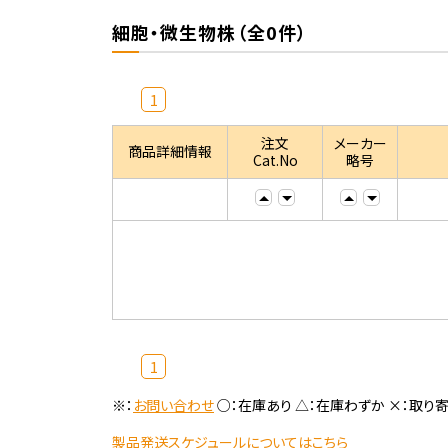
細胞・微生物株（全0件）
1
注文
メーカー
商品詳細情報
Cat.No
略号
1
※：
お問い合わせ
○：在庫あり △：在庫わずか ×：取り
製品発送スケジュールについてはこちら