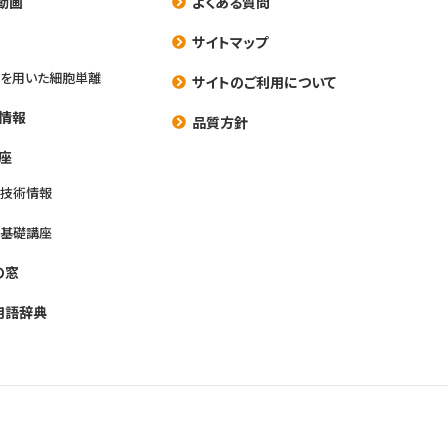
動画
よくある質問
養
サイトマップ
を用いた細胞単離
サイトのご利用について
情報
品質方針
座
養技術情報
養基礎講座
の窓
用語辞典