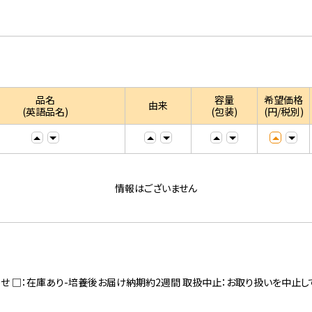
品名
容量
希望価格
由来
(英語品名)
(包装)
(円/税別)
情報はございません
寄せ □：在庫あり-培養後お届け納期約2週間 取扱中止：お取り扱いを中止し