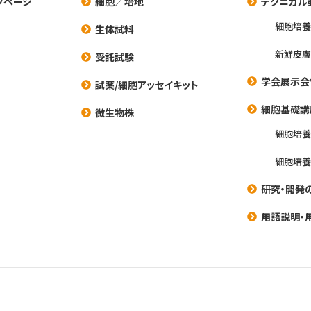
プページ
細胞／培地
テクニカル
細胞培
生体試料
新鮮皮膚
受託試験
学会展示会
試薬/細胞アッセイキット
細胞基礎講
微生物株
細胞培
細胞培
研究・開発
用語説明・