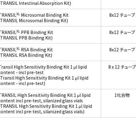
(TRANSIL Intestinal Absorption Kit)
XL
TRANSIL
Microsomal Binding Kit
8x12 チューブ
(TRANSIL Microsomal Binding Kit)
XL
TRANSIL
PPB Binding Kit
8x12 チューブ
(TRANSIL PPB Binding Kit)
XL
TRANSIL
RSA Binding Kit
8x12 チューブ
(TRANSIL RSA Binding Kit)
Transil High Sensitivity Binding Kit 1 μl lipid
8 x 12 チューブ
content - incl pre-test
(Transil High Sensitivity Binding Kit 1 μl lipid
content - incl pre-test)
TRANSIL High Sensitivity Binding Kit 1 μl lipid
1化合物
content incl pre-test, silanized glass vials
(TRANSIL High Sensitivity Binding Kit 1 μl lipid
content incl pre-test, silanized glass vials)