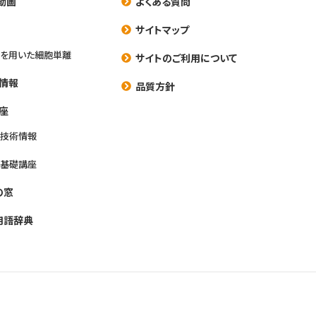
動画
よくある質問
養
サイトマップ
を用いた細胞単離
サイトのご利用について
情報
品質方針
座
養技術情報
養基礎講座
の窓
用語辞典