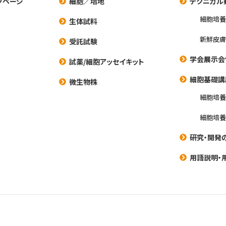
プページ
細胞／培地
テクニカル
細胞培
生体試料
新鮮皮膚
受託試験
学会展示会
試薬/細胞アッセイキット
細胞基礎講
微生物株
細胞培
細胞培
研究・開発
用語説明・