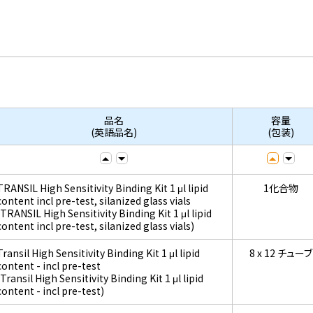
品名
容量
(英語品名)
(包装)
TRANSIL High Sensitivity Binding Kit 1 μl lipid
1化合物
content incl pre-test, silanized glass vials
(TRANSIL High Sensitivity Binding Kit 1 μl lipid
content incl pre-test, silanized glass vials)
Transil High Sensitivity Binding Kit 1 μl lipid
8 x 12 チューブ
content - incl pre-test
(Transil High Sensitivity Binding Kit 1 μl lipid
content - incl pre-test)