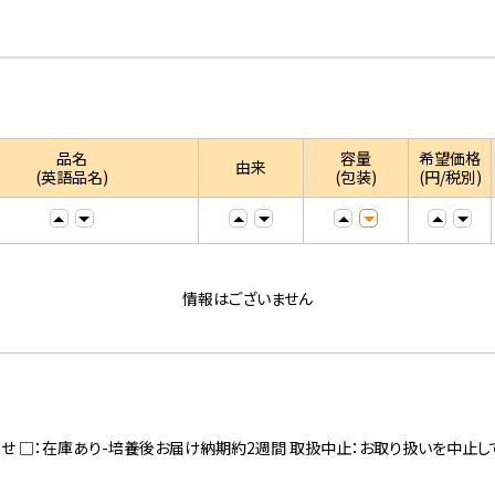
品名
容量
希望価格
由来
(英語品名)
(包装)
(円/税別)
情報はございません
寄せ □：在庫あり-培養後お届け納期約2週間 取扱中止：お取り扱いを中止し