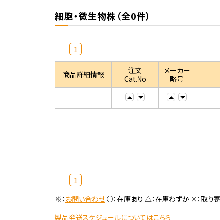
細胞・微生物株（全0件）
1
注文
メーカー
商品詳細情報
Cat.No
略号
1
※：
お問い合わせ
○：在庫あり △：在庫わずか ×：取り
製品発送スケジュールについてはこちら