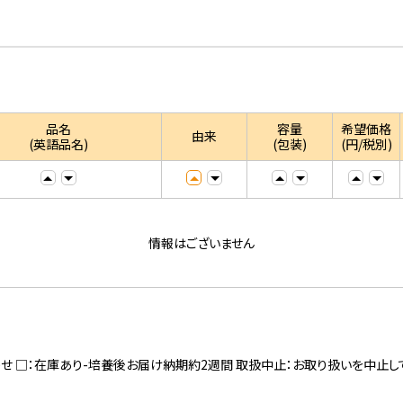
品名
容量
希望価格
由来
(英語品名)
(包装)
(円/税別)
情報はございません
寄せ □：在庫あり-培養後お届け納期約2週間 取扱中止：お取り扱いを中止し