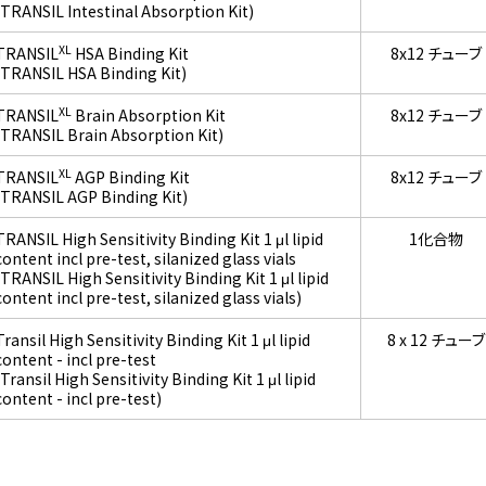
(TRANSIL Intestinal Absorption Kit)
XL
TRANSIL
HSA Binding Kit
8x12 チューブ
(TRANSIL HSA Binding Kit)
XL
TRANSIL
Brain Absorption Kit
8x12 チューブ
(TRANSIL Brain Absorption Kit)
XL
TRANSIL
AGP Binding Kit
8x12 チューブ
(TRANSIL AGP Binding Kit)
TRANSIL High Sensitivity Binding Kit 1 μl lipid
1化合物
content incl pre-test, silanized glass vials
(TRANSIL High Sensitivity Binding Kit 1 μl lipid
content incl pre-test, silanized glass vials)
Transil High Sensitivity Binding Kit 1 μl lipid
8 x 12 チューブ
content - incl pre-test
(Transil High Sensitivity Binding Kit 1 μl lipid
content - incl pre-test)