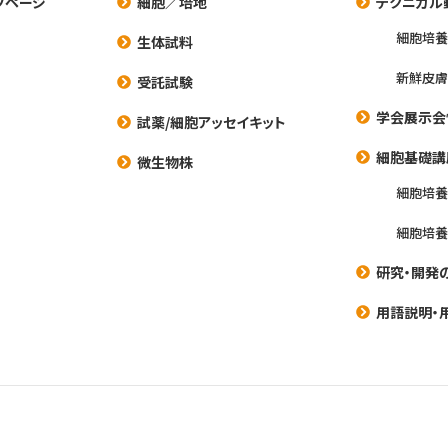
プページ
細胞／培地
テクニカル
細胞培
生体試料
新鮮皮膚
受託試験
学会展示会
試薬/細胞アッセイキット
細胞基礎講
微生物株
細胞培
細胞培
研究・開発
用語説明・