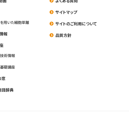
動画
よくある質問
養
サイトマップ
を用いた細胞単離
サイトのご利用について
情報
品質方針
座
養技術情報
養基礎講座
の窓
用語辞典