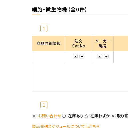
細胞・微生物株（全0件）
1
注文
メーカー
商品詳細情報
Cat.No
略号
1
※：
お問い合わせ
○：在庫あり △：在庫わずか ×：取り
製品発送スケジュールについてはこちら