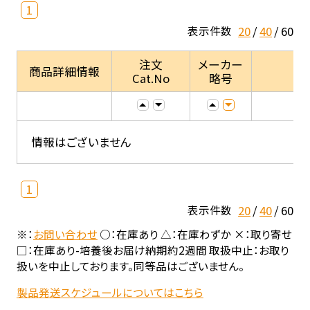
1
20
40
60
表示件数
注文
メーカー
商品詳細情報
Cat.No
略号
情報はございません
1
20
40
60
表示件数
※：
お問い合わせ
○：在庫あり △：在庫わずか ×：取り寄せ
□：在庫あり-培養後お届け納期約2週間 取扱中止：お取り
扱いを中止しております。同等品はございません。
製品発送スケジュールについてはこちら