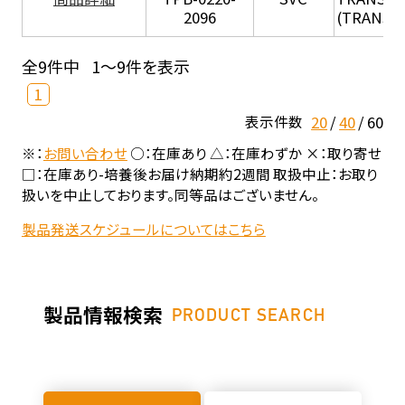
2096
(TRANSIL 
全9件中
1～9件を表示
1
20
40
60
表示件数
※：
お問い合わせ
○：在庫あり △：在庫わずか ×：取り寄せ
□：在庫あり-培養後お届け納期約2週間 取扱中止：お取り
扱いを中止しております。同等品はございません。
製品発送スケジュールについてはこちら
製品情報検索
PRODUCT SEARCH