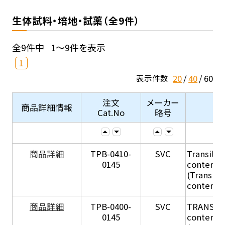
生体試料・培地・試薬（全9件）
全9件中
1～9件を表示
1
20
40
60
表示件数
注文
メーカー
商品詳細情報
Cat.No
略号
商品詳細
TPB-0410-
SVC
Transil Hi
0145
content - 
(Transil H
content - 
商品詳細
TPB-0400-
SVC
TRANSIL H
0145
content in