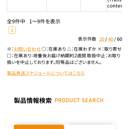
content - 
全9件中
1～9件を表示
1
20
40
60
表示件数
※：
お問い合わせ
○：在庫あり △：在庫わずか ×：取り寄せ
□：在庫あり-培養後お届け納期約2週間 取扱中止：お取り
扱いを中止しております。同等品はございません。
製品発送スケジュールについてはこちら
製品情報検索
PRODUCT SEARCH