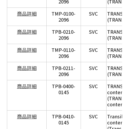
2096
(TRANSIL
X
商品詳細
TMP-0100-
SVC
TRANSIL
2096
(TRANSIL 
X
商品詳細
TPB-0210-
SVC
TRANSIL
2096
(TRANSIL 
X
商品詳細
TMP-0110-
SVC
TRANSIL
2096
(TRANSIL 
X
商品詳細
TPB-0211-
SVC
TRANSIL
2096
(TRANSIL 
商品詳細
TPB-0400-
SVC
TRANSIL H
0145
content in
(TRANSIL 
content in
商品詳細
TPB-0410-
SVC
Transil Hi
0145
content - 
(Transil H