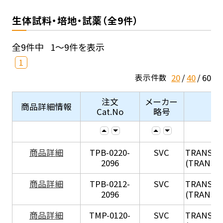
生体試料・培地・試薬（全9件）
全9件中
1～9件を表示
1
20
40
60
表示件数
注文
メーカー
商品詳細情報
Cat.No
略号
X
商品詳細
TPB-0220-
SVC
TRANSIL
2096
(TRANSIL 
X
商品詳細
TPB-0212-
SVC
TRANSIL
2096
(TRANSIL 
X
商品詳細
TMP-0120-
SVC
TRANSIL