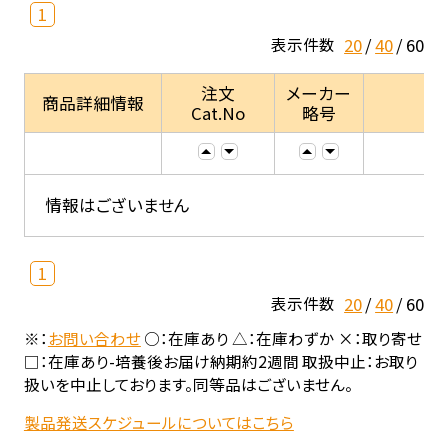
1
20
40
60
表示件数
注文
メーカー
商品詳細情報
Cat.No
略号
情報はございません
1
20
40
60
表示件数
※：
お問い合わせ
○：在庫あり △：在庫わずか ×：取り寄せ
□：在庫あり-培養後お届け納期約2週間 取扱中止：お取り
扱いを中止しております。同等品はございません。
製品発送スケジュールについてはこちら