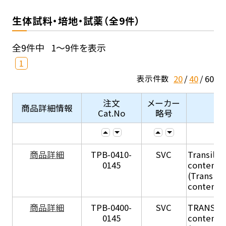
生体試料・培地・試薬（全9件）
全9件中
1～9件を表示
1
20
40
60
表示件数
注文
メーカー
商品詳細情報
Cat.No
略号
商品詳細
TPB-0410-
SVC
Transil Hi
0145
content - 
(Transil H
content - 
商品詳細
TPB-0400-
SVC
TRANSIL H
0145
content in