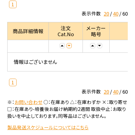
1
20
40
60
表示件数
注文
メーカー
商品詳細情報
Cat.No
略号
情報はございません
1
20
40
60
表示件数
※：
お問い合わせ
○：在庫あり △：在庫わずか ×：取り寄せ
□：在庫あり-培養後お届け納期約2週間 取扱中止：お取り
扱いを中止しております。同等品はございません。
製品発送スケジュールについてはこちら