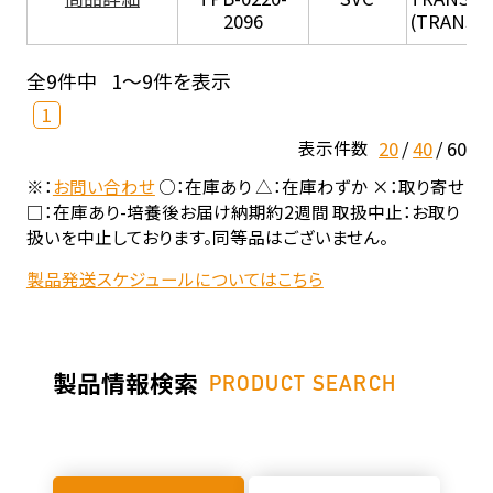
2096
(TRANSIL 
全9件中
1～9件を表示
1
20
40
60
表示件数
※：
お問い合わせ
○：在庫あり △：在庫わずか ×：取り寄せ
□：在庫あり-培養後お届け納期約2週間 取扱中止：お取り
扱いを中止しております。同等品はございません。
製品発送スケジュールについてはこちら
製品情報検索
PRODUCT SEARCH