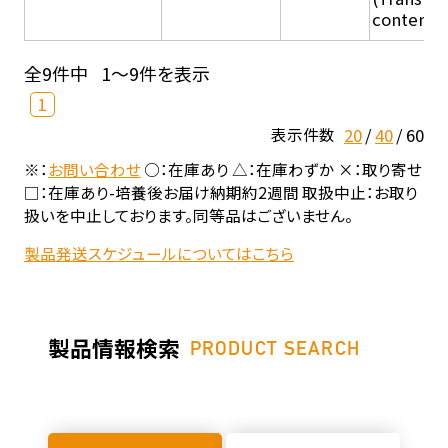
content - 
全9件中
1～9件を表示
1
20
40
60
表示件数
※：
お問い合わせ
○：在庫あり △：在庫わずか ×：取り寄せ
□：在庫あり-培養後お届け納期約2週間 取扱中止：お取り
扱いを中止しております。同等品はございません。
製品発送スケジュールについてはこちら
製品情報検索
PRODUCT SEARCH