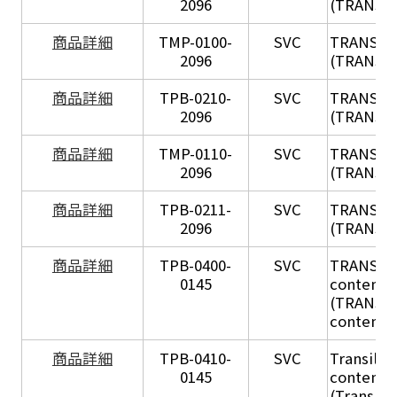
2096
(TRANSIL
X
商品詳細
TMP-0100-
SVC
TRANSIL
2096
(TRANSIL 
X
商品詳細
TPB-0210-
SVC
TRANSIL
2096
(TRANSIL 
X
商品詳細
TMP-0110-
SVC
TRANSIL
2096
(TRANSIL 
X
商品詳細
TPB-0211-
SVC
TRANSIL
2096
(TRANSIL 
商品詳細
TPB-0400-
SVC
TRANSIL H
0145
content in
(TRANSIL 
content in
商品詳細
TPB-0410-
SVC
Transil Hi
0145
content - 
(Transil H