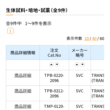
生体試料・培地・試薬（全9件）
全9件中
1～9件を表示
1
20
40
60
表示件数
注文
メーカー
商品詳細情報
Cat.No
略号
X
商品詳細
TPB-0220-
SVC
TRANSIL
2096
(TRANSIL 
X
商品詳細
TPB-0212-
SVC
TRANSIL
2096
(TRANSIL 
X
商品詳細
TMP-0120-
SVC
TRANSIL