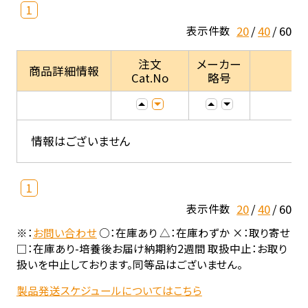
1
20
40
60
表示件数
注文
メーカー
商品詳細情報
Cat.No
略号
情報はございません
1
20
40
60
表示件数
※：
お問い合わせ
○：在庫あり △：在庫わずか ×：取り寄せ
□：在庫あり-培養後お届け納期約2週間 取扱中止：お取り
扱いを中止しております。同等品はございません。
製品発送スケジュールについてはこちら