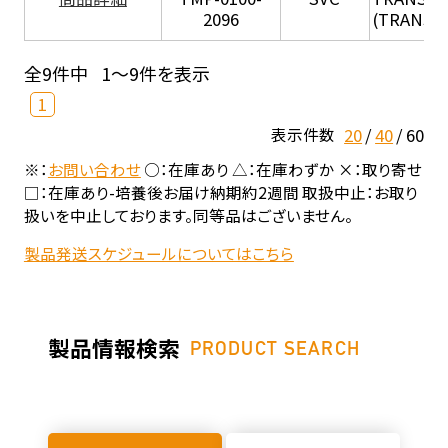
2096
(TRANSIL 
全9件中
1～9件を表示
1
20
40
60
表示件数
※：
お問い合わせ
○：在庫あり △：在庫わずか ×：取り寄せ
□：在庫あり-培養後お届け納期約2週間 取扱中止：お取り
扱いを中止しております。同等品はございません。
製品発送スケジュールについてはこちら
製品情報検索
PRODUCT SEARCH