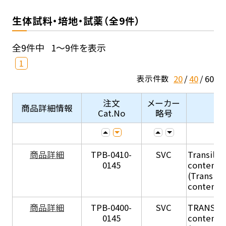
生体試料・培地・試薬（全9件）
全9件中
1～9件を表示
1
20
40
60
表示件数
注文
メーカー
商品詳細情報
Cat.No
略号
商品詳細
TPB-0410-
SVC
Transil Hi
0145
content - 
(Transil H
content - 
商品詳細
TPB-0400-
SVC
TRANSIL H
0145
content in