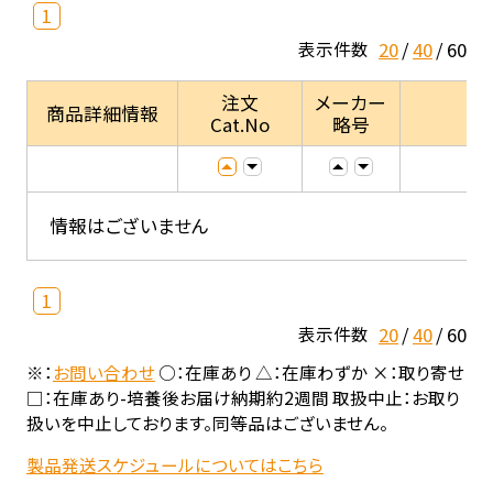
1
20
40
60
表示件数
注文
メーカー
商品詳細情報
Cat.No
略号
情報はございません
1
20
40
60
表示件数
※：
お問い合わせ
○：在庫あり △：在庫わずか ×：取り寄せ
□：在庫あり-培養後お届け納期約2週間 取扱中止：お取り
扱いを中止しております。同等品はございません。
製品発送スケジュールについてはこちら