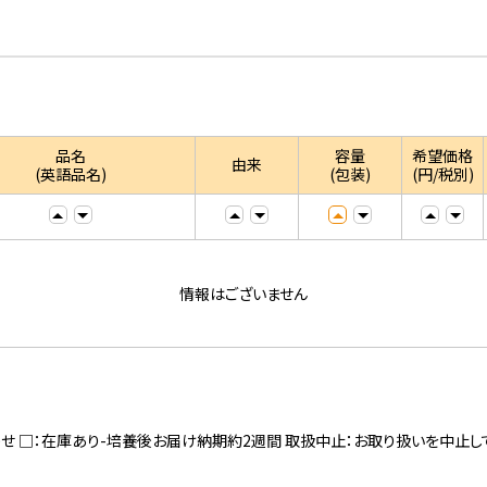
品名
容量
希望価格
由来
(英語品名)
(包装)
(円/税別)
情報はございません
寄せ □：在庫あり-培養後お届け納期約2週間 取扱中止：お取り扱いを中止し