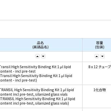
品名
容量
(英語品名)
(包装)
Transil High Sensitivity Binding Kit 1 μl lipid
8 x 12 チューブ
content - incl pre-test
(Transil High Sensitivity Binding Kit 1 μl lipid
content - incl pre-test)
TRANSIL High Sensitivity Binding Kit 1 μl lipid
1化合物
content incl pre-test, silanized glass vials
(TRANSIL High Sensitivity Binding Kit 1 μl lipid
content incl pre-test, silanized glass vials)