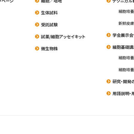
プページ
細胞／培地
テクニカル
細胞培
生体試料
新鮮皮膚
受託試験
学会展示会
試薬/細胞アッセイキット
細胞基礎講
微生物株
細胞培
細胞培
研究・開発
用語説明・