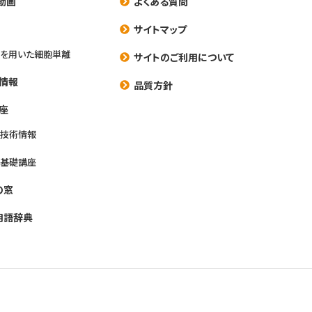
動画
よくある質問
養
サイトマップ
を用いた細胞単離
サイトのご利用について
情報
品質方針
座
養技術情報
養基礎講座
の窓
用語辞典