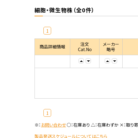
細胞・微生物株（全0件）
1
注文
メーカー
商品詳細情報
Cat.No
略号
1
※：
お問い合わせ
○：在庫あり △：在庫わずか ×：取り
製品発送スケジュールについてはこちら