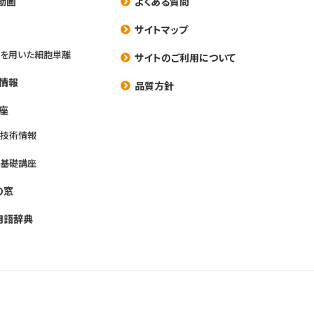
動画
よくある質問
養
サイトマップ
を用いた細胞単離
サイトのご利用について
情報
品質方針
座
養技術情報
養基礎講座
の窓
用語辞典