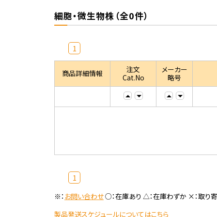
細胞・微生物株（全0件）
1
注文
メーカー
商品詳細情報
Cat.No
略号
1
※：
お問い合わせ
○：在庫あり △：在庫わずか ×：取り
製品発送スケジュールについてはこちら