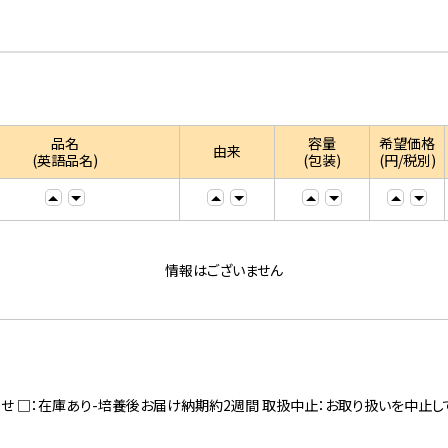
品名
容量
希望価格
由来
(英語品名)
(包装)
(円/税別)
情報はございません
寄せ □：在庫あり-培養後お届け納期約2週間 取扱中止：お取り扱いを中止し