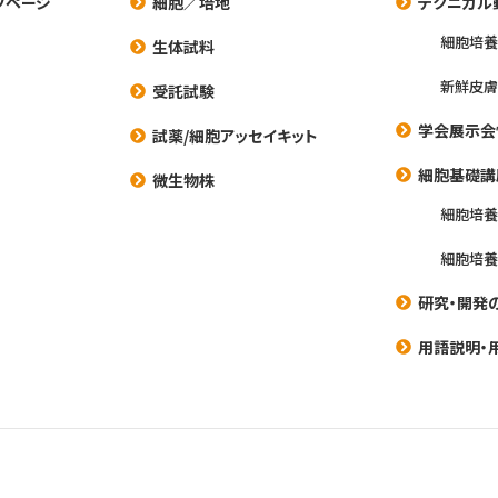
プページ
細胞／培地
テクニカル
細胞培
生体試料
新鮮皮膚
受託試験
学会展示会
試薬/細胞アッセイキット
細胞基礎講
微生物株
細胞培
細胞培
研究・開発
用語説明・