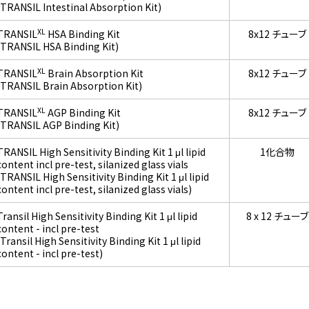
(TRANSIL Intestinal Absorption Kit)
XL
TRANSIL
HSA Binding Kit
8x12 チューブ
(TRANSIL HSA Binding Kit)
XL
TRANSIL
Brain Absorption Kit
8x12 チューブ
(TRANSIL Brain Absorption Kit)
XL
TRANSIL
AGP Binding Kit
8x12 チューブ
(TRANSIL AGP Binding Kit)
TRANSIL High Sensitivity Binding Kit 1 μl lipid
1化合物
content incl pre-test, silanized glass vials
(TRANSIL High Sensitivity Binding Kit 1 μl lipid
content incl pre-test, silanized glass vials)
Transil High Sensitivity Binding Kit 1 μl lipid
8 x 12 チューブ
content - incl pre-test
(Transil High Sensitivity Binding Kit 1 μl lipid
content - incl pre-test)