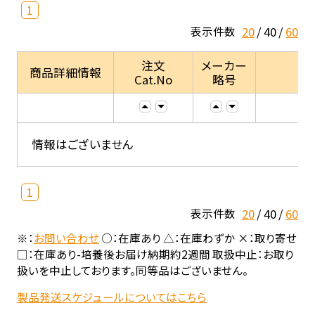
1
20
40
60
表示件数
注文
メーカー
商品詳細情報
Cat.No
略号
情報はございません
1
20
40
60
表示件数
※：
お問い合わせ
○：在庫あり △：在庫わずか ×：取り寄せ
□：在庫あり-培養後お届け納期約2週間 取扱中止：お取り
扱いを中止しております。同等品はございません。
製品発送スケジュールについてはこちら