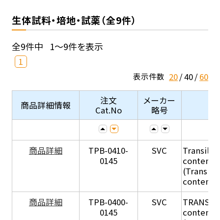
生体試料・培地・試薬（全9件）
全9件中
1～9件を表示
1
20
40
60
表示件数
注文
メーカー
商品詳細情報
Cat.No
略号
商品詳細
TPB-0410-
SVC
Transil Hi
0145
content - 
(Transil H
content - 
商品詳細
TPB-0400-
SVC
TRANSIL H
0145
content in