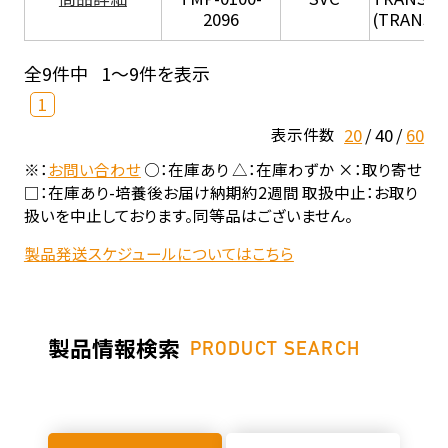
2096
(TRANSIL 
全9件中
1～9件を表示
1
20
40
60
表示件数
※：
お問い合わせ
○：在庫あり △：在庫わずか ×：取り寄せ
□：在庫あり-培養後お届け納期約2週間 取扱中止：お取り
扱いを中止しております。同等品はございません。
製品発送スケジュールについてはこちら
製品情報検索
PRODUCT SEARCH