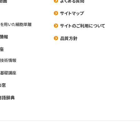
動画
よくある質問
養
サイトマップ
を用いた細胞単離
サイトのご利用について
情報
品質方針
座
養技術情報
養基礎講座
の窓
用語辞典