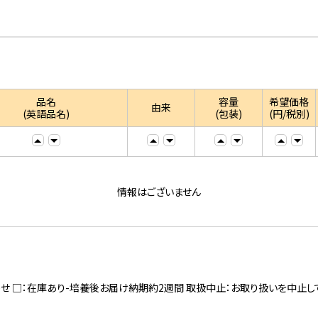
品名
容量
希望価格
由来
(英語品名)
(包装)
(円/税別)
情報はございません
寄せ □：在庫あり-培養後お届け納期約2週間 取扱中止：お取り扱いを中止し