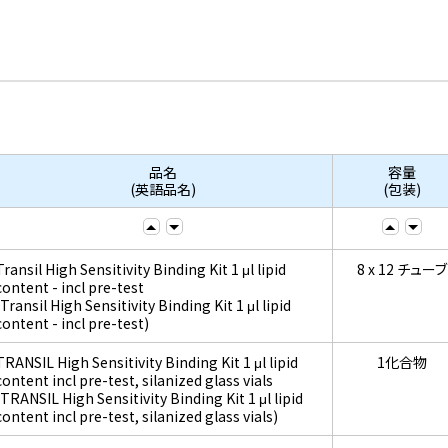
品名
容量
(英語品名)
(包装)
Transil High Sensitivity Binding Kit 1 μl lipid
8 x 12 チューブ
content - incl pre-test
(Transil High Sensitivity Binding Kit 1 μl lipid
content - incl pre-test)
TRANSIL High Sensitivity Binding Kit 1 μl lipid
1化合物
content incl pre-test, silanized glass vials
(TRANSIL High Sensitivity Binding Kit 1 μl lipid
content incl pre-test, silanized glass vials)