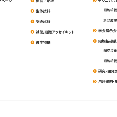
プページ
細胞／培地
テクニカル
細胞培
生体試料
新鮮皮膚
受託試験
学会展示会
試薬/細胞アッセイキット
細胞基礎講
微生物株
細胞培
細胞培
研究・開発
用語説明・