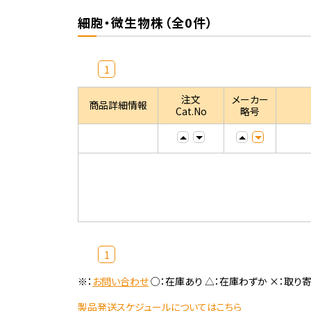
細胞・微生物株（全0件）
1
注文
メーカー
商品詳細情報
Cat.No
略号
1
※：
お問い合わせ
○：在庫あり △：在庫わずか ×：取り
製品発送スケジュールについてはこちら