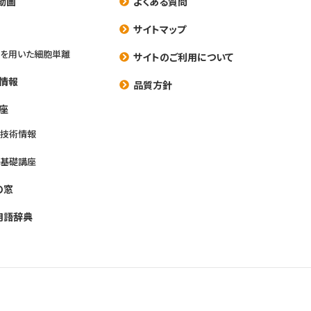
動画
よくある質問
養
サイトマップ
を用いた細胞単離
サイトのご利用について
情報
品質方針
座
養技術情報
養基礎講座
の窓
用語辞典