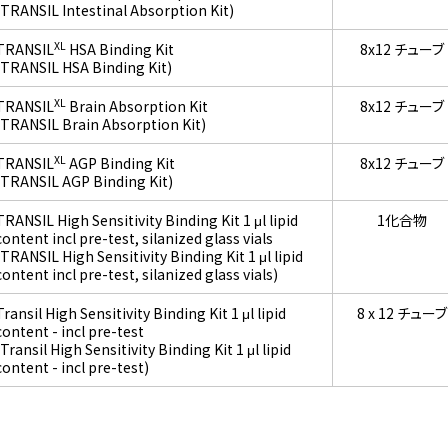
(TRANSIL Intestinal Absorption Kit)
XL
TRANSIL
HSA Binding Kit
8x12 チューブ
(TRANSIL HSA Binding Kit)
XL
TRANSIL
Brain Absorption Kit
8x12 チューブ
(TRANSIL Brain Absorption Kit)
XL
TRANSIL
AGP Binding Kit
8x12 チューブ
(TRANSIL AGP Binding Kit)
TRANSIL High Sensitivity Binding Kit 1 μl lipid
1化合物
content incl pre-test, silanized glass vials
(TRANSIL High Sensitivity Binding Kit 1 μl lipid
content incl pre-test, silanized glass vials)
Transil High Sensitivity Binding Kit 1 μl lipid
8 x 12 チューブ
content - incl pre-test
(Transil High Sensitivity Binding Kit 1 μl lipid
content - incl pre-test)