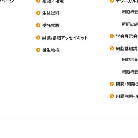
プページ
細胞／培地
テクニカル
細胞培
生体試料
新鮮皮膚
受託試験
学会展示会
試薬/細胞アッセイキット
細胞基礎講
微生物株
細胞培
細胞培
研究・開発
用語説明・