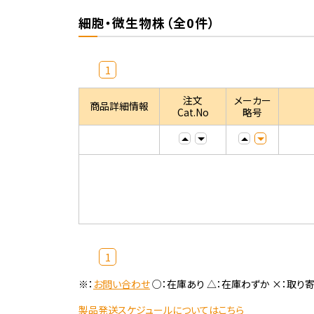
細胞・微生物株（全0件）
1
注文
メーカー
商品詳細情報
Cat.No
略号
1
※：
お問い合わせ
○：在庫あり △：在庫わずか ×：取り
製品発送スケジュールについてはこちら