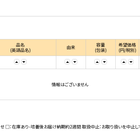
品名
容量
希望価格
由来
(英語品名)
(包装)
(円/税別)
情報はございません
寄せ □：在庫あり-培養後お届け納期約2週間 取扱中止：お取り扱いを中止し