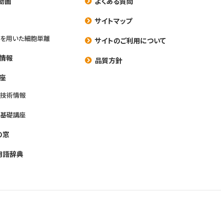
動画
よくある質問
養
サイトマップ
を用いた細胞単離
サイトのご利用について
情報
品質方針
座
養技術情報
養基礎講座
の窓
用語辞典