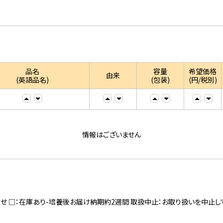
品名
容量
希望価格
由来
(英語品名)
(包装)
(円/税別)
情報はございません
寄せ □：在庫あり-培養後お届け納期約2週間 取扱中止：お取り扱いを中止し