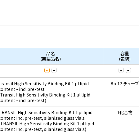
品名
容量
(英語品名)
(包装)
Transil High Sensitivity Binding Kit 1 μl lipid
8 x 12 チューブ
content - incl pre-test
(Transil High Sensitivity Binding Kit 1 μl lipid
content - incl pre-test)
TRANSIL High Sensitivity Binding Kit 1 μl lipid
1化合物
content incl pre-test, silanized glass vials
(TRANSIL High Sensitivity Binding Kit 1 μl lipid
content incl pre-test, silanized glass vials)