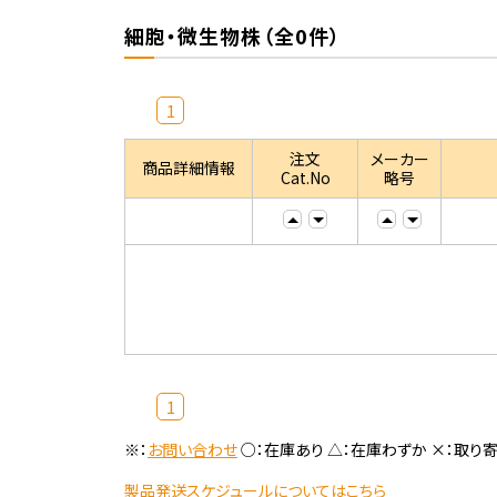
細胞・微生物株（全0件）
1
注文
メーカー
商品詳細情報
Cat.No
略号
1
※：
お問い合わせ
○：在庫あり △：在庫わずか ×：取り
製品発送スケジュールについてはこちら