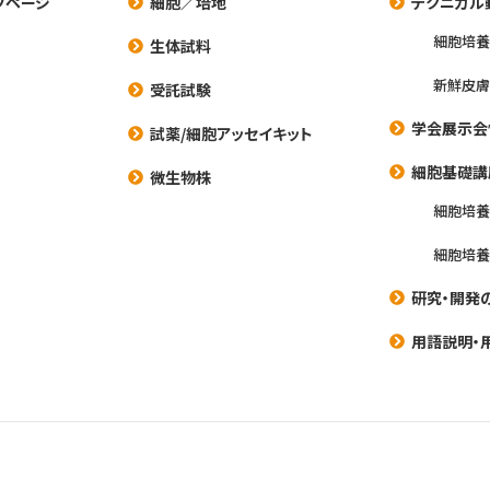
プページ
細胞／培地
テクニカル
細胞培
生体試料
新鮮皮膚
受託試験
学会展示会
試薬/細胞アッセイキット
細胞基礎講
微生物株
細胞培
細胞培
研究・開発
用語説明・