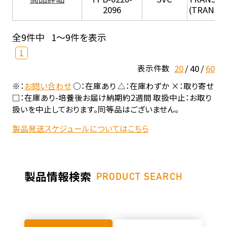
2096
(TRANSIL 
全9件中
1～9件を表示
1
20
40
60
表示件数
※：
お問い合わせ
○：在庫あり △：在庫わずか ×：取り寄せ
□：在庫あり-培養後お届け納期約2週間 取扱中止：お取り
扱いを中止しております。同等品はございません。
製品発送スケジュールについてはこちら
製品情報検索
PRODUCT SEARCH