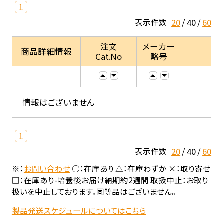
1
20
40
60
表示件数
注文
メーカー
商品詳細情報
Cat.No
略号
情報はございません
1
20
40
60
表示件数
※：
お問い合わせ
○：在庫あり △：在庫わずか ×：取り寄せ
□：在庫あり-培養後お届け納期約2週間 取扱中止：お取り
扱いを中止しております。同等品はございません。
製品発送スケジュールについてはこちら