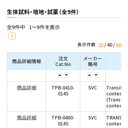
生体試料・培地・試薬（全9件）
全9件中
1～9件を表示
1
20
40
60
表示件数
注文
メーカー
商品詳細情報
Cat.No
略号
商品詳細
TPB-0410-
SVC
Transil Hi
0145
content - 
(Transil H
content - 
商品詳細
TPB-0400-
SVC
TRANSIL H
0145
content in