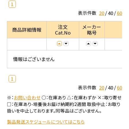
1
20
40
60
表示件数
注文
メーカー
商品詳細情報
Cat.No
略号
情報はございません
1
20
40
60
表示件数
※：
お問い合わせ
○：在庫あり △：在庫わずか ×：取り寄せ
□：在庫あり-培養後お届け納期約2週間 取扱中止：お取り
扱いを中止しております。同等品はございません。
製品発送スケジュールについてはこちら