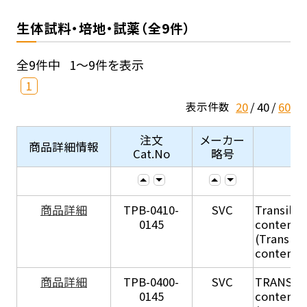
生体試料・培地・試薬（全9件）
全9件中
1～9件を表示
1
20
40
60
表示件数
注文
メーカー
商品詳細情報
Cat.No
略号
商品詳細
TPB-0410-
SVC
Transil Hi
0145
content - 
(Transil H
content - 
商品詳細
TPB-0400-
SVC
TRANSIL H
0145
content in