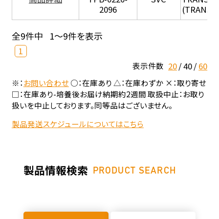
2096
(TRANSIL 
全9件中
1～9件を表示
1
20
40
60
表示件数
※：
お問い合わせ
○：在庫あり △：在庫わずか ×：取り寄せ
□：在庫あり-培養後お届け納期約2週間 取扱中止：お取り
扱いを中止しております。同等品はございません。
製品発送スケジュールについてはこちら
製品情報検索
PRODUCT SEARCH