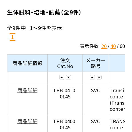
生体試料・培地・試薬（全9件）
全9件中
1～9件を表示
1
20
40
60
表示件数
注文
メーカー
商品詳細情報
Cat.No
略号
商品詳細
TPB-0410-
SVC
Transil Hi
0145
content - 
(Transil H
content - 
商品詳細
TPB-0400-
SVC
TRANSIL H
0145
content in