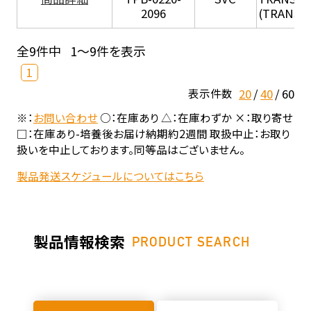
2096
(TRANSIL 
全9件中
1～9件を表示
1
20
40
60
表示件数
※：
お問い合わせ
○：在庫あり △：在庫わずか ×：取り寄せ
□：在庫あり-培養後お届け納期約2週間 取扱中止：お取り
扱いを中止しております。同等品はございません。
製品発送スケジュールについてはこちら
製品情報検索
PRODUCT SEARCH