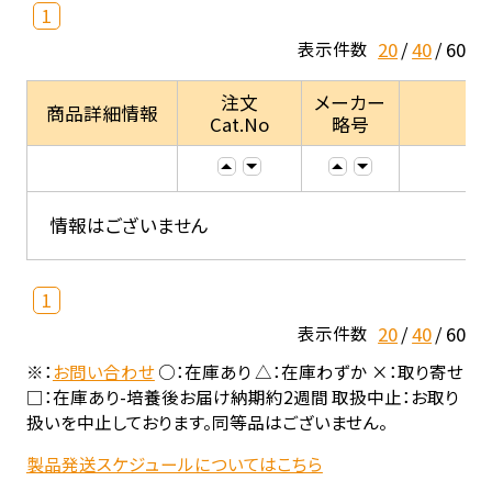
1
20
40
60
表示件数
注文
メーカー
商品詳細情報
Cat.No
略号
情報はございません
1
20
40
60
表示件数
※：
お問い合わせ
○：在庫あり △：在庫わずか ×：取り寄せ
□：在庫あり-培養後お届け納期約2週間 取扱中止：お取り
扱いを中止しております。同等品はございません。
製品発送スケジュールについてはこちら