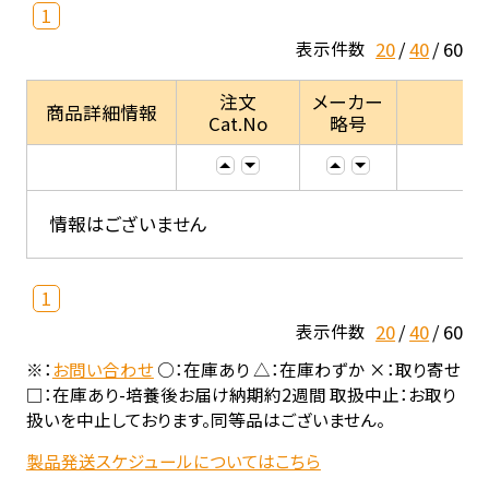
1
20
40
60
表示件数
注文
メーカー
商品詳細情報
Cat.No
略号
情報はございません
1
20
40
60
表示件数
※：
お問い合わせ
○：在庫あり △：在庫わずか ×：取り寄せ
□：在庫あり-培養後お届け納期約2週間 取扱中止：お取り
扱いを中止しております。同等品はございません。
製品発送スケジュールについてはこちら