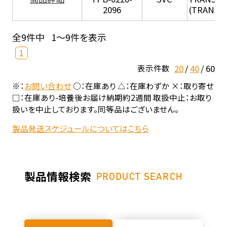
2096
(TRANSIL 
全9件中
1～9件を表示
1
20
40
60
表示件数
※：
お問い合わせ
○：在庫あり △：在庫わずか ×：取り寄せ
□：在庫あり-培養後お届け納期約2週間 取扱中止：お取り
扱いを中止しております。同等品はございません。
製品発送スケジュールについてはこちら
製品情報検索
PRODUCT SEARCH