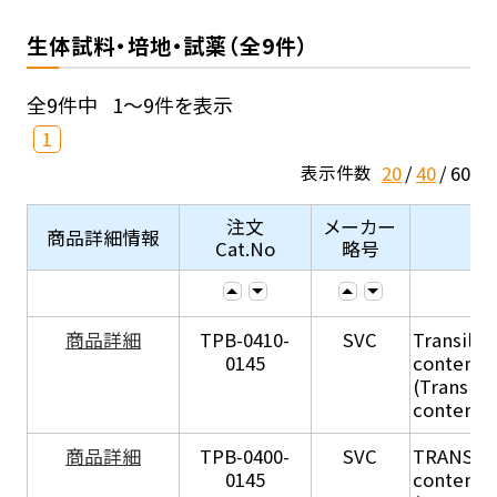
生体試料・培地・試薬（全9件）
全9件中
1～9件を表示
1
20
40
60
表示件数
注文
メーカー
商品詳細情報
Cat.No
略号
商品詳細
TPB-0410-
SVC
Transil Hi
0145
content - 
(Transil H
content - 
商品詳細
TPB-0400-
SVC
TRANSIL H
0145
content in