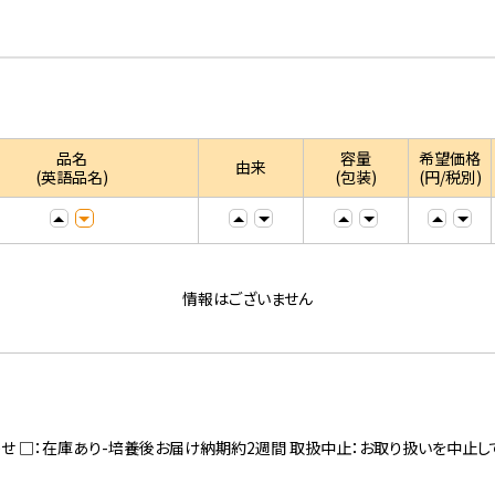
品名
容量
希望価格
由来
(英語品名)
(包装)
(円/税別)
情報はございません
寄せ □：在庫あり-培養後お届け納期約2週間 取扱中止：お取り扱いを中止し