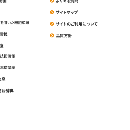
動画
よくある質問
養
サイトマップ
を用いた細胞単離
サイトのご利用について
情報
品質方針
座
養技術情報
養基礎講座
の窓
用語辞典