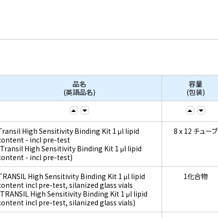
品名
容量
(英語品名)
(包装)
Transil High Sensitivity Binding Kit 1 μl lipid
8 x 12 チューブ
content - incl pre-test
(Transil High Sensitivity Binding Kit 1 μl lipid
content - incl pre-test)
TRANSIL High Sensitivity Binding Kit 1 μl lipid
1化合物
content incl pre-test, silanized glass vials
(TRANSIL High Sensitivity Binding Kit 1 μl lipid
content incl pre-test, silanized glass vials)