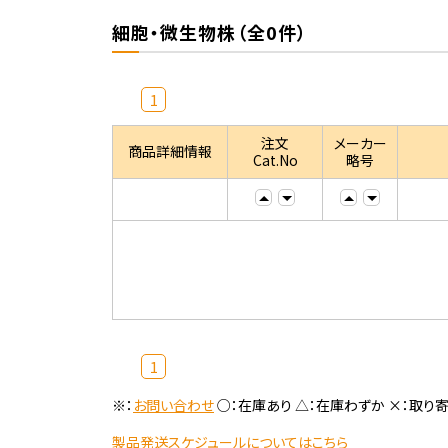
細胞・微生物株（全0件）
1
注文
メーカー
商品詳細情報
Cat.No
略号
1
※：
お問い合わせ
○：在庫あり △：在庫わずか ×：取り
製品発送スケジュールについてはこちら