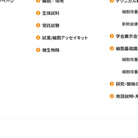
プページ
細胞／培地
テクニカル
細胞培
生体試料
新鮮皮膚
受託試験
学会展示会
試薬/細胞アッセイキット
細胞基礎講
微生物株
細胞培
細胞培
研究・開発
用語説明・