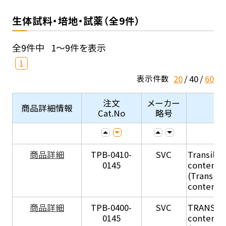
生体試料・培地・試薬（全9件）
全9件中
1～9件を表示
1
20
40
60
表示件数
注文
メーカー
商品詳細情報
Cat.No
略号
商品詳細
TPB-0410-
SVC
Transil Hi
0145
content - 
(Transil H
content - 
商品詳細
TPB-0400-
SVC
TRANSIL H
0145
content in