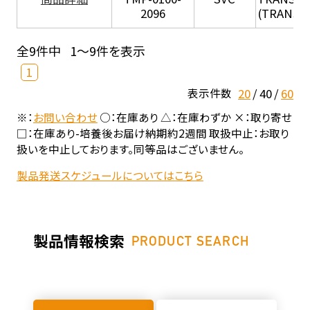
2096
(TRANSIL 
全9件中
1～9件を表示
1
20
40
60
表示件数
※：
お問い合わせ
○：在庫あり △：在庫わずか ×：取り寄せ
□：在庫あり-培養後お届け納期約2週間 取扱中止：お取り
扱いを中止しております。同等品はございません。
製品発送スケジュールについてはこちら
製品情報検索
PRODUCT SEARCH