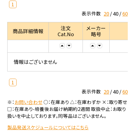
1
20
40
60
表示件数
注文
メーカー
商品詳細情報
Cat.No
略号
情報はございません
1
20
40
60
表示件数
※：
お問い合わせ
○：在庫あり △：在庫わずか ×：取り寄せ
□：在庫あり-培養後お届け納期約2週間 取扱中止：お取り
扱いを中止しております。同等品はございません。
製品発送スケジュールについてはこちら