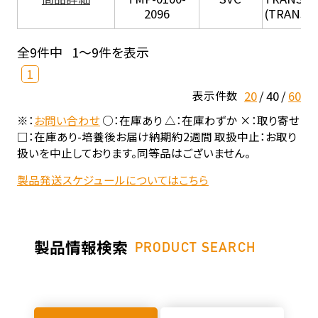
2096
(TRANSIL 
全9件中
1～9件を表示
1
20
40
60
表示件数
※：
お問い合わせ
○：在庫あり △：在庫わずか ×：取り寄せ
□：在庫あり-培養後お届け納期約2週間 取扱中止：お取り
扱いを中止しております。同等品はございません。
製品発送スケジュールについてはこちら
製品情報検索
PRODUCT SEARCH