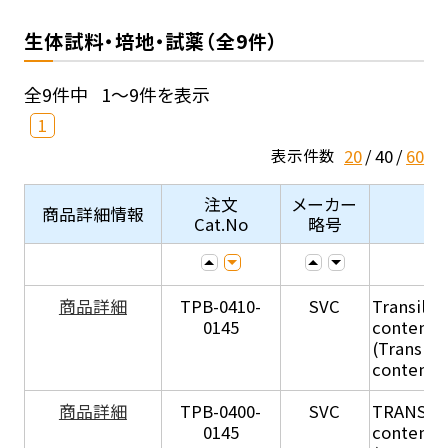
生体試料・培地・試薬（全9件）
全9件中
1～9件を表示
1
20
40
60
表示件数
注文
メーカー
商品詳細情報
Cat.No
略号
商品詳細
TPB-0410-
SVC
Transil Hi
0145
content - 
(Transil H
content - 
商品詳細
TPB-0400-
SVC
TRANSIL H
0145
content in