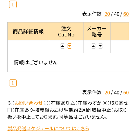
1
20
40
60
表示件数
注文
メーカー
商品詳細情報
Cat.No
略号
情報はございません
1
20
40
60
表示件数
※：
お問い合わせ
○：在庫あり △：在庫わずか ×：取り寄せ
□：在庫あり-培養後お届け納期約2週間 取扱中止：お取り
扱いを中止しております。同等品はございません。
製品発送スケジュールについてはこちら