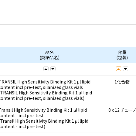
品名
容量
(英語品名)
(包装)
TRANSIL High Sensitivity Binding Kit 1 μl lipid
1化合物
content incl pre-test, silanized glass vials
(TRANSIL High Sensitivity Binding Kit 1 μl lipid
content incl pre-test, silanized glass vials)
Transil High Sensitivity Binding Kit 1 μl lipid
8 x 12 チューブ
content - incl pre-test
(Transil High Sensitivity Binding Kit 1 μl lipid
content - incl pre-test)