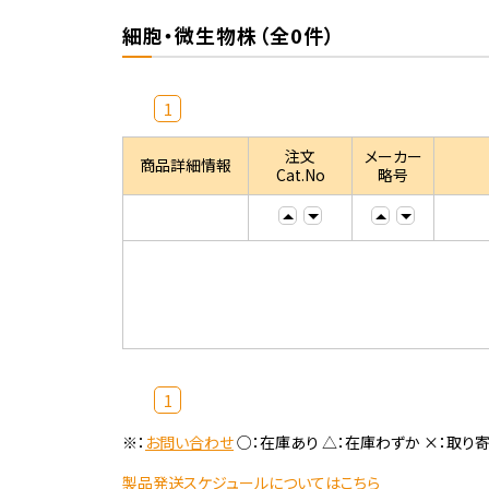
細胞・微生物株（全0件）
1
注文
メーカー
商品詳細情報
Cat.No
略号
1
※：
お問い合わせ
○：在庫あり △：在庫わずか ×：取り
製品発送スケジュールについてはこちら