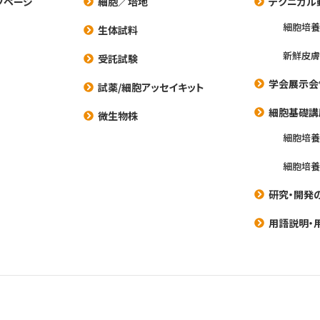
プページ
細胞／培地
テクニカル
細胞培
生体試料
新鮮皮膚
受託試験
学会展示会
試薬/細胞アッセイキット
細胞基礎講
微生物株
細胞培
細胞培
研究・開発
用語説明・