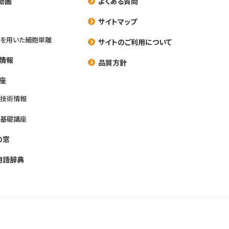
動画
よくある質問
養
サイトマップ
を用いた細胞単離
サイトのご利用について
情報
品質方針
座
養技術情報
養基礎講座
の窓
用語辞典