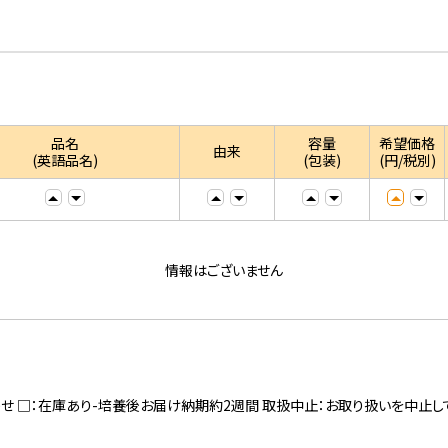
品名
容量
希望価格
由来
(英語品名)
(包装)
(円/税別)
情報はございません
寄せ □：在庫あり-培養後お届け納期約2週間 取扱中止：お取り扱いを中止し