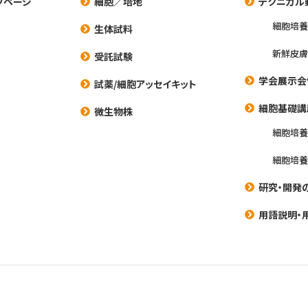
プページ
細胞／培地
テクニカル
細胞培
生体試料
新鮮皮膚
受託試験
学会展示会
試薬/細胞アッセイキット
細胞基礎講
微生物株
細胞培
細胞培
研究・開発
用語説明・