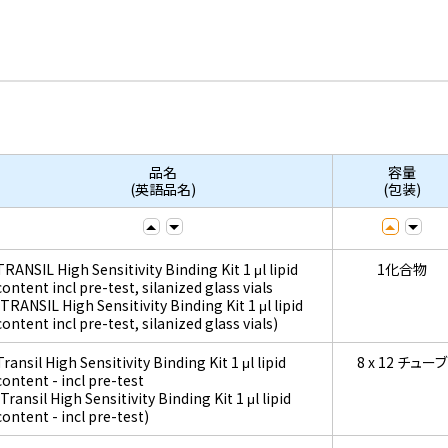
品名
容量
(英語品名)
(包装)
TRANSIL High Sensitivity Binding Kit 1 μl lipid
1化合物
content incl pre-test, silanized glass vials
(TRANSIL High Sensitivity Binding Kit 1 μl lipid
content incl pre-test, silanized glass vials)
Transil High Sensitivity Binding Kit 1 μl lipid
8 x 12 チューブ
content - incl pre-test
(Transil High Sensitivity Binding Kit 1 μl lipid
content - incl pre-test)