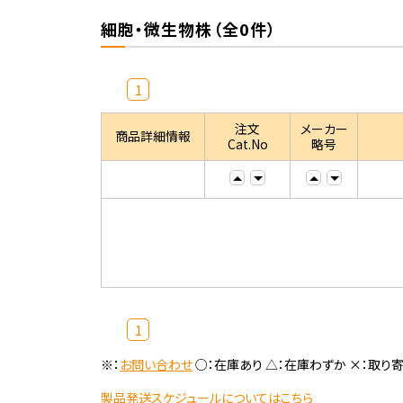
細胞・微生物株（全0件）
1
注文
メーカー
商品詳細情報
Cat.No
略号
1
※：
お問い合わせ
○：在庫あり △：在庫わずか ×：取り
製品発送スケジュールについてはこちら