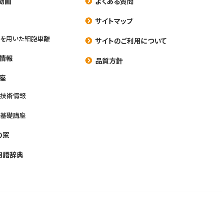
動画
よくある質問
養
サイトマップ
を用いた細胞単離
サイトのご利用について
情報
品質方針
座
養技術情報
養基礎講座
の窓
用語辞典