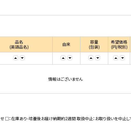
品名
容量
希望価格
由来
(英語品名)
(包装)
(円/税別)
情報はございません
寄せ □：在庫あり-培養後お届け納期約2週間 取扱中止：お取り扱いを中止し