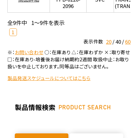
2096
(TRANSIL 
全9件中
1～9件を表示
1
20
40
60
表示件数
※：
お問い合わせ
○：在庫あり △：在庫わずか ×：取り寄せ
□：在庫あり-培養後お届け納期約2週間 取扱中止：お取り
扱いを中止しております。同等品はございません。
製品発送スケジュールについてはこちら
製品情報検索
PRODUCT SEARCH