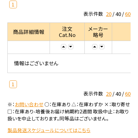
1
20
40
60
表示件数
注文
メーカー
商品詳細情報
Cat.No
略号
情報はございません
1
20
40
60
表示件数
※：
お問い合わせ
○：在庫あり △：在庫わずか ×：取り寄せ
□：在庫あり-培養後お届け納期約2週間 取扱中止：お取り
扱いを中止しております。同等品はございません。
製品発送スケジュールについてはこちら