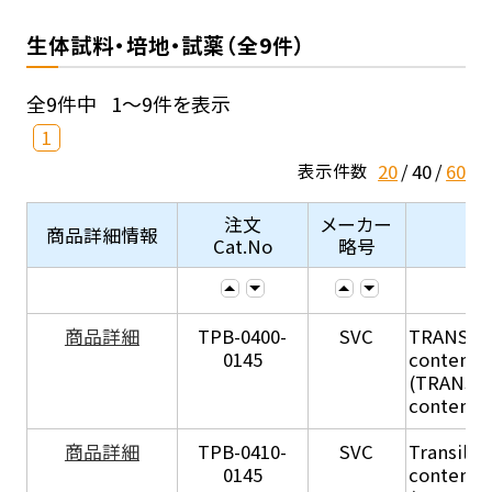
生体試料・培地・試薬（全9件）
全9件中
1～9件を表示
1
20
40
60
表示件数
注文
メーカー
商品詳細情報
Cat.No
略号
商品詳細
TPB-0400-
SVC
TRANSIL H
0145
content in
(TRANSIL 
content in
商品詳細
TPB-0410-
SVC
Transil Hi
0145
content - 