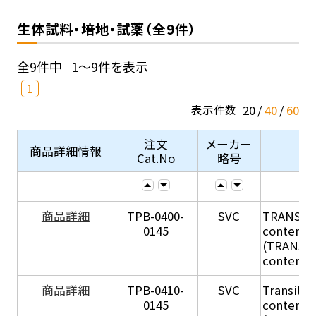
生体試料・培地・試薬（全9件）
全9件中
1～9件を表示
1
20
40
60
表示件数
注文
メーカー
商品詳細情報
Cat.No
略号
商品詳細
TPB-0400-
SVC
TRANSIL H
0145
content in
(TRANSIL 
content in
商品詳細
TPB-0410-
SVC
Transil Hi
0145
content - 