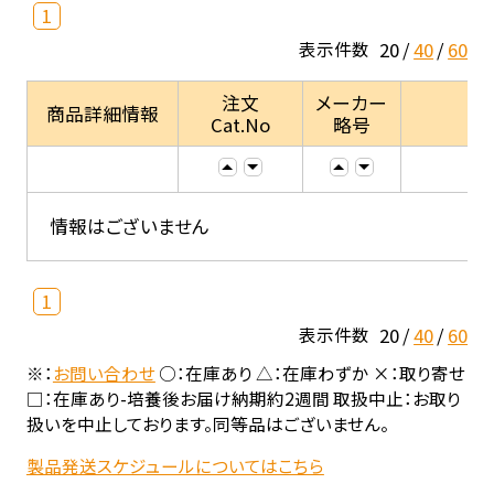
1
20
40
60
表示件数
注文
メーカー
商品詳細情報
Cat.No
略号
情報はございません
1
20
40
60
表示件数
※：
お問い合わせ
○：在庫あり △：在庫わずか ×：取り寄せ
□：在庫あり-培養後お届け納期約2週間 取扱中止：お取り
扱いを中止しております。同等品はございません。
製品発送スケジュールについてはこちら