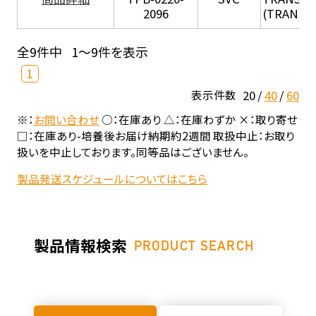
2096
(TRANSIL 
全9件中
1～9件を表示
1
20
40
60
表示件数
※：
お問い合わせ
○：在庫あり △：在庫わずか ×：取り寄せ
□：在庫あり-培養後お届け納期約2週間 取扱中止：お取り
扱いを中止しております。同等品はございません。
製品発送スケジュールについてはこちら
製品情報検索
PRODUCT SEARCH