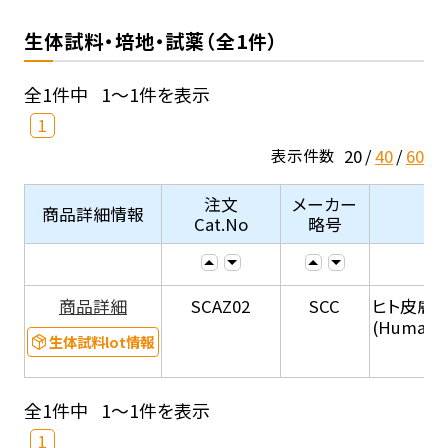
生体試料・培地・試薬（全1件）
全1件中
1～1件を表示
1
20
40
60
表示件数
注文
メーカー
商品詳細情報
Cat.No
略号
商品詳細
SCAZ02
SCC
ヒト皮膚
(Human s
生体試料lot情報
全1件中
1～1件を表示
1