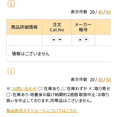
1
20
40
60
表示件数
注文
メーカー
商品詳細情報
Cat.No
略号
情報はございません
1
20
40
60
表示件数
※：
お問い合わせ
○：在庫あり △：在庫わずか ×：取り寄せ
□：在庫あり-培養後お届け納期約2週間 取扱中止：お取り
扱いを中止しております。同等品はございません。
製品発送スケジュールについてはこちら