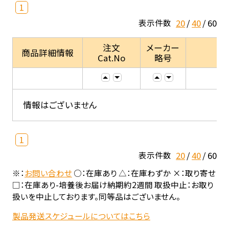
1
20
40
60
表示件数
注文
メーカー
商品詳細情報
Cat.No
略号
情報はございません
1
20
40
60
表示件数
※：
お問い合わせ
○：在庫あり △：在庫わずか ×：取り寄せ
□：在庫あり-培養後お届け納期約2週間 取扱中止：お取り
扱いを中止しております。同等品はございません。
製品発送スケジュールについてはこちら