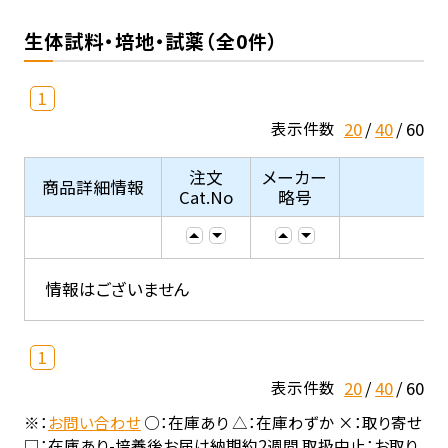
生体試料・培地・試薬（全0件）
1
20
40
60
表示件数
注文
メーカー
商品詳細情報
Cat.No
略号
情報はございません
1
20
40
60
表示件数
※：
お問い合わせ
○：在庫あり △：在庫わずか ×：取り寄せ
□：在庫あり-培養後お届け納期約2週間 取扱中止：お取り