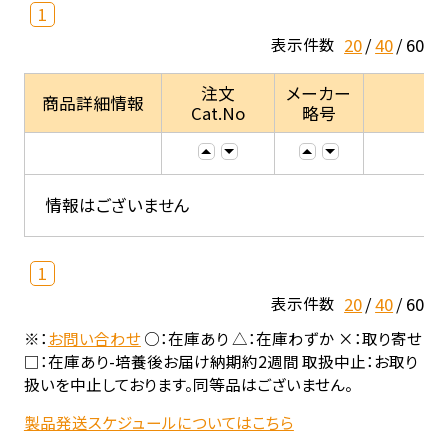
1
20
40
60
表示件数
注文
メーカー
商品詳細情報
Cat.No
略号
情報はございません
1
20
40
60
表示件数
※：
お問い合わせ
○：在庫あり △：在庫わずか ×：取り寄せ
□：在庫あり-培養後お届け納期約2週間 取扱中止：お取り
扱いを中止しております。同等品はございません。
製品発送スケジュールについてはこちら