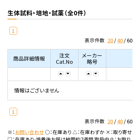
生体試料・培地・試薬（全0件）
1
20
40
60
表示件数
注文
メーカー
商品詳細情報
Cat.No
略号
情報はございません
1
20
40
60
表示件数
※：
お問い合わせ
○：在庫あり △：在庫わずか ×：取り寄せ
□：在庫あり-培養後お届け納期約2週間 取扱中止：お取り