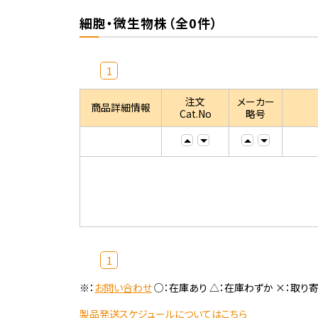
細胞・微生物株（全0件）
1
注文
メーカー
商品詳細情報
Cat.No
略号
1
※：
お問い合わせ
○：在庫あり △：在庫わずか ×：取り
製品発送スケジュールについてはこちら