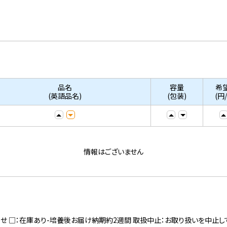
品名
容量
希
(英語品名)
(包装)
(円
情報はございません
寄せ □：在庫あり-培養後お届け納期約2週間 取扱中止：お取り扱いを中止し