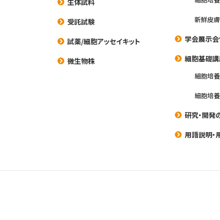
生体試料
新鮮皮膚
受託試験
学会展示会
試薬/細胞アッセイキット
細胞基礎講
微生物株
細胞培
細胞培
研究・開発
用語説明・