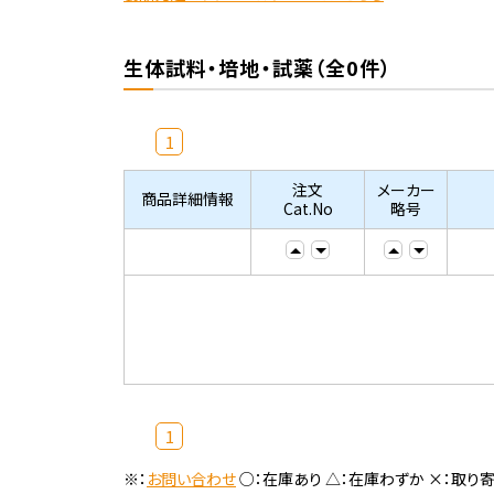
生体試料・培地・試薬（全0件）
1
注文
メーカー
商品詳細情報
Cat.No
略号
1
※：
お問い合わせ
○：在庫あり △：在庫わずか ×：取り