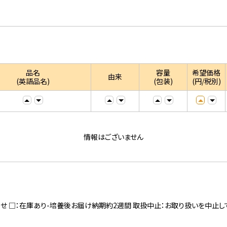
品名
容量
希望価格
由来
(英語品名)
(包装)
(円/税別)
情報はございません
寄せ □：在庫あり-培養後お届け納期約2週間 取扱中止：お取り扱いを中止し