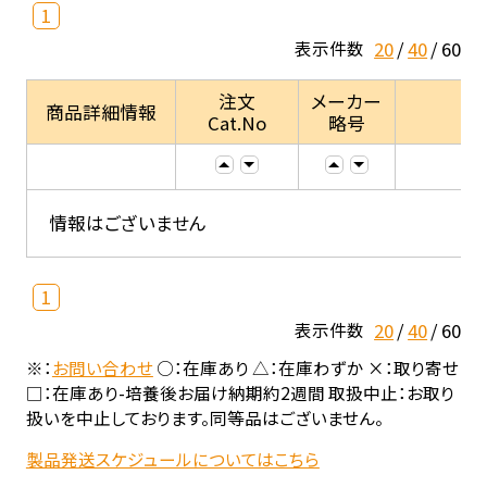
1
20
40
60
表示件数
注文
メーカー
商品詳細情報
Cat.No
略号
情報はございません
1
20
40
60
表示件数
※：
お問い合わせ
○：在庫あり △：在庫わずか ×：取り寄せ
□：在庫あり-培養後お届け納期約2週間 取扱中止：お取り
扱いを中止しております。同等品はございません。
製品発送スケジュールについてはこちら