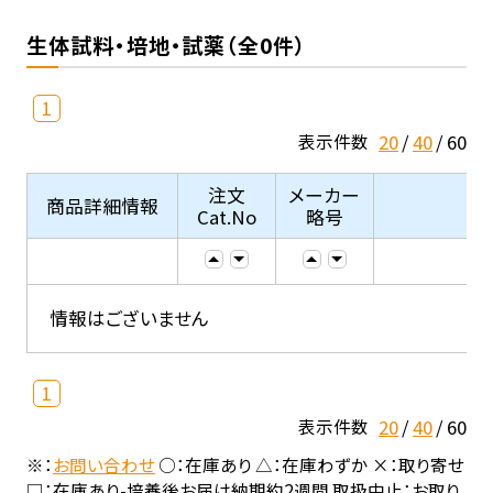
生体試料・培地・試薬（全0件）
1
20
40
60
表示件数
注文
メーカー
商品詳細情報
Cat.No
略号
情報はございません
1
20
40
60
表示件数
※：
お問い合わせ
○：在庫あり △：在庫わずか ×：取り寄せ
□：在庫あり-培養後お届け納期約2週間 取扱中止：お取り