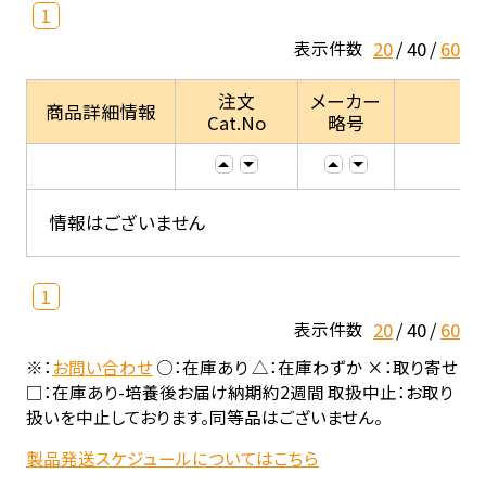
1
20
40
60
表示件数
注文
メーカー
商品詳細情報
Cat.No
略号
情報はございません
1
20
40
60
表示件数
※：
お問い合わせ
○：在庫あり △：在庫わずか ×：取り寄せ
□：在庫あり-培養後お届け納期約2週間 取扱中止：お取り
扱いを中止しております。同等品はございません。
製品発送スケジュールについてはこちら