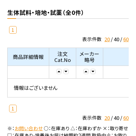
生体試料・培地・試薬（全0件）
1
20
40
60
表示件数
注文
メーカー
商品詳細情報
Cat.No
略号
情報はございません
1
20
40
60
表示件数
※：
お問い合わせ
○：在庫あり △：在庫わずか ×：取り寄せ
□：在庫あり-培養後お届け納期約2週間 取扱中止：お取り