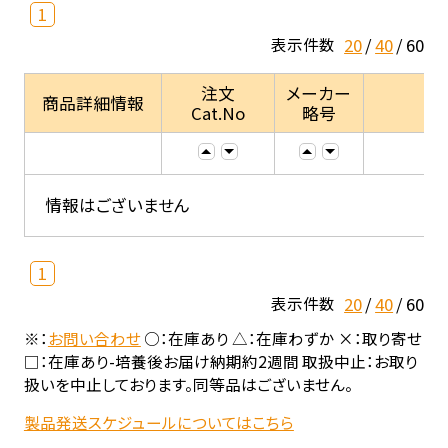
1
20
40
60
表示件数
注文
メーカー
商品詳細情報
Cat.No
略号
情報はございません
1
20
40
60
表示件数
※：
お問い合わせ
○：在庫あり △：在庫わずか ×：取り寄せ
□：在庫あり-培養後お届け納期約2週間 取扱中止：お取り
扱いを中止しております。同等品はございません。
製品発送スケジュールについてはこちら