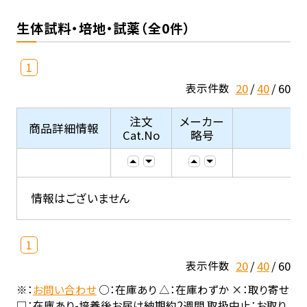
生体試料・培地・試薬（全0件）
1
20
40
60
表示件数
注文
メーカー
商品詳細情報
Cat.No
略号
情報はございません
1
20
40
60
表示件数
※：
お問い合わせ
○：在庫あり △：在庫わずか ×：取り寄せ
□：在庫あり-培養後お届け納期約2週間 取扱中止：お取り