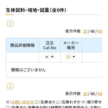
生体試料・培地・試薬（全0件）
1
20
40
60
表示件数
注文
メーカー
商品詳細情報
Cat.No
略号
情報はございません
1
20
40
60
表示件数
※：
お問い合わせ
○：在庫あり △：在庫わずか ×：取り寄せ
□：在庫あり-培養後お届け納期約2週間 取扱中止：お取り