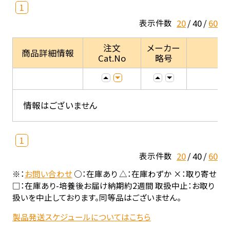
1
20
40
60
表示件数
注文
メーカー
商品詳細情報
Cat.No
略号
情報はございません
1
20
40
60
表示件数
※：
お問い合わせ
○：在庫あり △：在庫わずか ×：取り寄せ
□：在庫あり-培養後お届け納期約2週間 取扱中止：お取り
扱いを中止しております。同等品はございません。
製品発送スケジュールについてはこちら