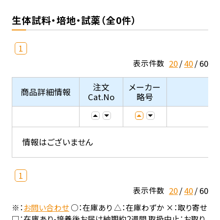
生体試料・培地・試薬（全0件）
1
20
40
60
表示件数
注文
メーカー
商品詳細情報
Cat.No
略号
情報はございません
1
20
40
60
表示件数
※：
お問い合わせ
○：在庫あり △：在庫わずか ×：取り寄せ
□：在庫あり-培養後お届け納期約2週間 取扱中止：お取り