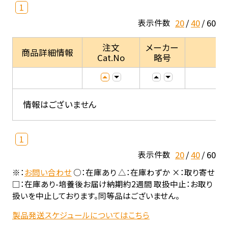
1
20
40
60
表示件数
注文
メーカー
商品詳細情報
Cat.No
略号
情報はございません
1
20
40
60
表示件数
※：
お問い合わせ
○：在庫あり △：在庫わずか ×：取り寄せ
□：在庫あり-培養後お届け納期約2週間 取扱中止：お取り
扱いを中止しております。同等品はございません。
製品発送スケジュールについてはこちら