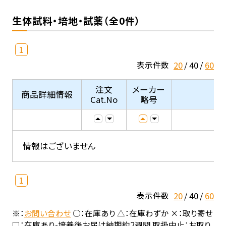
生体試料・培地・試薬（全0件）
1
20
40
60
表示件数
注文
メーカー
商品詳細情報
Cat.No
略号
情報はございません
1
20
40
60
表示件数
※：
お問い合わせ
○：在庫あり △：在庫わずか ×：取り寄せ
□：在庫あり-培養後お届け納期約2週間 取扱中止：お取り