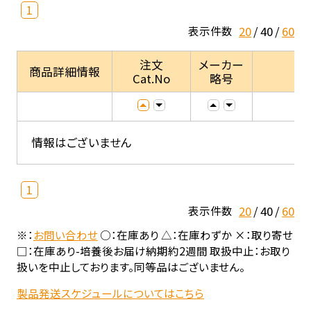
1
20
40
60
表示件数
注文
メーカー
商品詳細情報
Cat.No
略号
情報はございません
1
20
40
60
表示件数
※：
お問い合わせ
○：在庫あり △：在庫わずか ×：取り寄せ
□：在庫あり-培養後お届け納期約2週間 取扱中止：お取り
扱いを中止しております。同等品はございません。
製品発送スケジュールについてはこちら