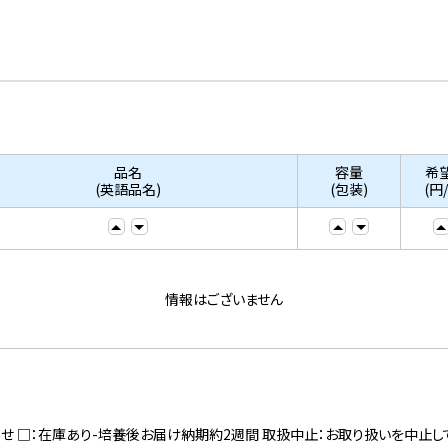
品名
容量
希
(英語品名)
(包装)
(円
情報はございません
寄せ □：在庫あり-培養後お届け納期約2週間 取扱中止：お取り扱いを中止し