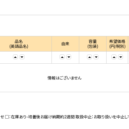
品名
容量
希望価格
由来
(英語品名)
(包装)
(円/税別)
情報はございません
寄せ □：在庫あり-培養後お届け納期約2週間 取扱中止：お取り扱いを中止し