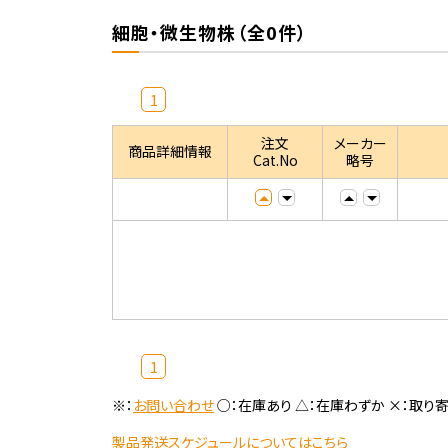
細胞・微生物株（全0件）
1
注文
メーカー
商品詳細情報
Cat.No
略号
1
※：
お問い合わせ
○：在庫あり △：在庫わずか ×：取り
製品発送スケジュールについてはこちら