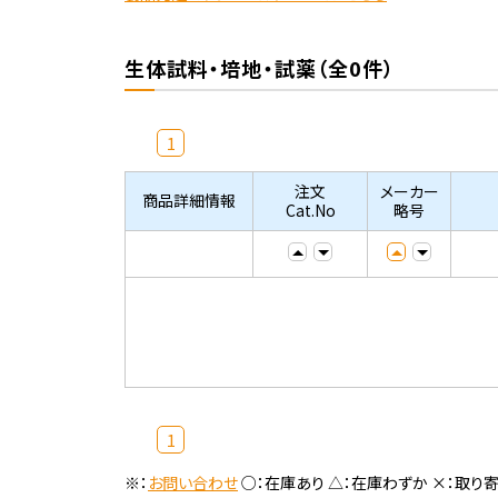
生体試料・培地・試薬（全0件）
1
注文
メーカー
商品詳細情報
Cat.No
略号
1
※：
お問い合わせ
○：在庫あり △：在庫わずか ×：取り