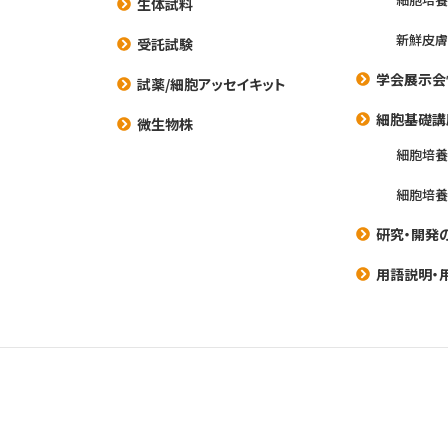
生体試料
新鮮皮膚
受託試験
学会展示会
試薬/細胞アッセイキット
細胞基礎講
微生物株
細胞培
細胞培
研究・開発
用語説明・