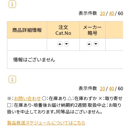
1
20
40
60
表示件数
注文
メーカー
商品詳細情報
Cat.No
略号
情報はございません
1
20
40
60
表示件数
※：
お問い合わせ
○：在庫あり △：在庫わずか ×：取り寄せ
□：在庫あり-培養後お届け納期約2週間 取扱中止：お取り
扱いを中止しております。同等品はございません。
製品発送スケジュールについてはこちら