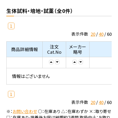
生体試料・培地・試薬（全0件）
1
20
40
60
表示件数
注文
メーカー
商品詳細情報
Cat.No
略号
情報はございません
1
20
40
60
表示件数
※：
お問い合わせ
○：在庫あり △：在庫わずか ×：取り寄せ
□：在庫あり-培養後お届け納期約2週間 取扱中止：お取り